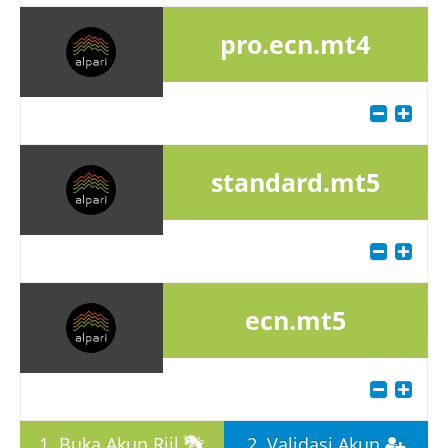
pro.ecn.mt4
standard.mt5
ecn.mt5
1. Buka Akun Riil
2. Validasi Akun