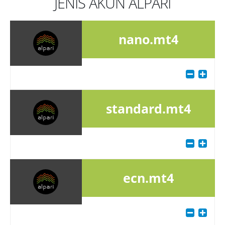
JENIS AKUN ALPARI
nano.mt4
standard.mt4
ecn.mt4