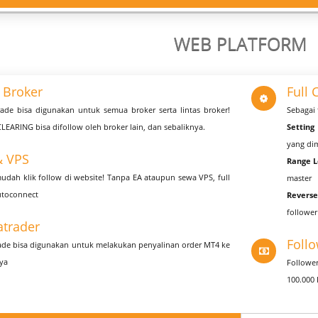
WEB PLATFORM
l Broker
Full 
ade bisa digunakan untuk semua broker serta lintas broker!
Sebagai 
LEARING bisa difollow oleh broker lain, dan sebaliknya.
Setting
yang dim
& VPS
Range L
udah klik follow di website! Tanpa EA ataupun sewa VPS, full
master
utoconnect
Reverse
follower
atrader
Foll
ade bisa digunakan untuk melakukan penyalinan order MT4 ke
ya
Followe
100.000 