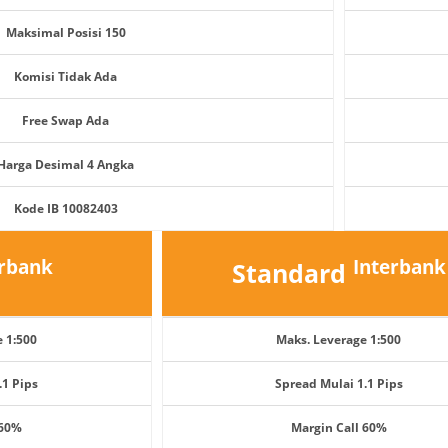
Maksimal Posisi 150
Komisi Tidak Ada
Free Swap Ada
Harga Desimal 4 Angka
Kode IB 10082403
erbank
Interbank
Standard
 1:500
Maks. Leverage 1:500
.1 Pips
Spread Mulai 1.1 Pips
 60%
Margin Call 60%