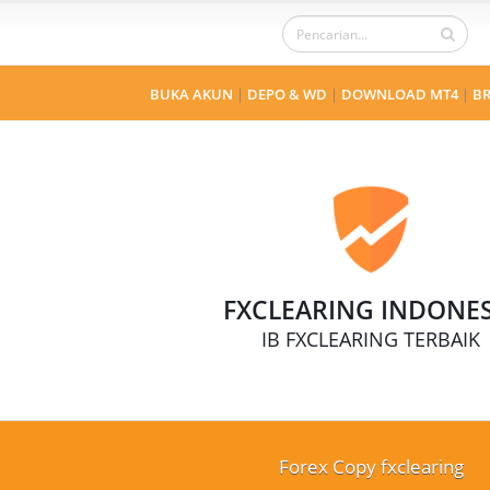
BUKA AKUN
|
DEPO & WD
|
DOWNLOAD MT4
|
BR
FXCLEARING INDONES
IB FXCLEARING TERBAIK
Forex Copy fxclearing