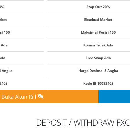
40%
Stop Out 20%
rket
Eksekusi Market
si 150
Maksimal Posisi 150
k Ada
Komisi Tidak Ada
Ada
Free Swap Ada
5 Angka
Harga Desimal 5 Angka
82403
Kode IB 10082403
. Buka Akun Riil
DEPOSIT / WITHDRAW FX